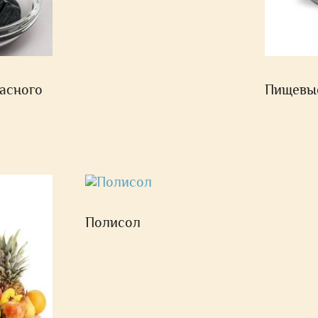
асного
Пищевы
Полисол